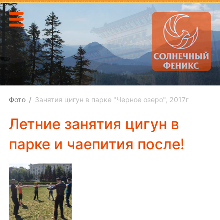
Фото
Занятия цигун в парке "Черное озеро", 2017г
Летние занятия цигун в
парке и чаепития после!