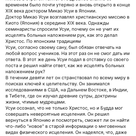
временем было почти утеряно и вновь открыто в конце
XIX века доктором Микао Усуи в Японии.
Доктор Микао Усуи возглавлял христианскую миссию в
Киото (Япония) в середине XIX века. Однажды
семинаристы спросили Усуи, почему он не учит их
исцелять больных наложением рук, как это делал
Христос. По японским традициям
Усуи, согласно своему сану, был обязан отвечать на
любой вопрос учеников. На этот раз он не смог дать им
ответа. В этот же день Усуи подал в отставку со своего
поста и решил найти ответ, как же исцелять больных
наложением рук?
В течении девяти лет он странствовал по всему миру в
поисках ключей к целительству. Он занимался
исследованиями в США, на Дальнем Востоке, в Индии,
в Тибете, где он изучал древние сутры, доктрины
жизни, чтимые мудрецами.
Усуи осознал, что не только Христос, но и Будда мог
совершать невероятные исцеления. Он решил
вернуться в Японию и посмотреть, сможет ли он найти
что-либо "новое" в старой информации о мнговенных
видах физического исцеления. Он надеялся, что, даже