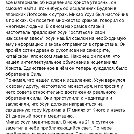
все материалы об исцелениях Христа утеряны, он
сможет найти что-нибудь об исцелениях Буддой в
японских Лотосовых сутрах. Микао Усуи был настойчив
в поисках. Он посетил множество храмов, говорил со
многими людьми. В одном из храмов старый
настоятель предложил Усуи "остаться и свои
изыскания здесь". Усуи нашёл ссылки на необходимую
ему информацию и вновь отправился в странствие. Он
прочёл сотни древних рукописей на санксрите,
китайском, японском языках. Наконец он понял, что
нашёл интеллектуальное объяснение исцелениям
Христа. Единственное в чём он теперь нуждался, было
обретение Силы.
Понимая, что нашёл ключ к исцелению, Усуи вернулся
к своему другу, настоятелю монастыря, и попросил у
него совета относительно достижения реального
обретения силы. Они приступили к медитации и
заключили, что Усуи должен направиться на
священную гору Курияма в 17 милях от Киото и начать
21-дневный пост и медитацию.
Микао Усуи медитировал. В ночь на 21-е сутки он
заметил в небе приближающийся свет. По мере