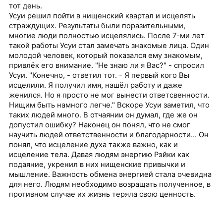
тот день.
Усуи решил пойти в нищенский квартал и исцелять
страждущих. Результаты были поразительными,
многие люди полностью исцелялись. После 7-ми лет
такой работы Усуи стал замечать знакомые лица. Один
молодой человек, который показался ему знакомым,
привлёк его внимание. "Не знаю ли я Вас?" - спросил
Усуи. "Конечно, - ответил тот. - Я первый кого Вы
исцелили. Я получил имя, нашёл работу и даже
женился. Но я просто не мог вынести ответсвенности.
Нищим быть намного легче." Вскоре Усуи заметил, что
таких людей много. В отчаянии он думал, где же он
допустил ошибку? Наконец он понял, что не смог
научить людей ответственности и благодарности... Он
понял, что исцеление духа также важно, как и
исцеление тела. Давая людям энергию Рэйки как
подаяние, укренил в них нищенские привычки и
мышление. Важность обмена энергией стала очевидна
для него. Людям необходимо возращать полученное, в
противном случае их жизнь теряла свою ценность.