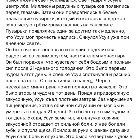
приближения свет усиливался. Свет ударил Усуи в
центр лба. Миллионы радужных пузырьков появились
перед глазами. Затем они превратились в белые
плавающие пузырьки, каждый из которых содержал
золотистую трёхмерную надпись на санскрите.
Пузырьки появлялись один за другим так медленно,
что Усуи мог прочесть надписи. Очнулся Усуи уже при
дневном свете.
Он был очень взволнован и спешил поделиться
радостью со своим другом, настоятелем монастыря.
Он был поражен, что чувствует себя бодрым и полным
сил после 21-дневного голодания. Это было первым
чудом в этот день. В спешке Усуи споткнулся и расшиб
палец на ноге. Он схватился за палец,,, Через
несколько минут рана почти полностью исчезла. Это
было вторым чудом в тот день. Придя в придорожную
закусочную, Усуи съел плотный завтрак без нарушения
пищеварения, хотя в обычной ситуации он мог бы и
умереть (голодал 21 день). Это было третьим чудом в
тот день. Уходя, Усуи заметил, что внучка хозяина
закусочной страдает от сильной боли. У неё болели
зубы и опухла щека. Приложив руки к щекам девушки,
Усуи снял боль и опухоль. Это было четвёртым чудом в