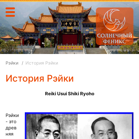
Рэйки
История Рэйки
История Рэйки
Reiki Usui Shiki Ryoho
Рэйки
- это
древ
няя