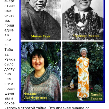
энерг
етиче
ская
систе
ма,
приш
едша
я к
нам
из
Тибе
та.
Рэйки
было
досту
пно
немн
огим
посвя
щенн
ым и
сохра
нялось в строгой тайне. Это древнее знание со